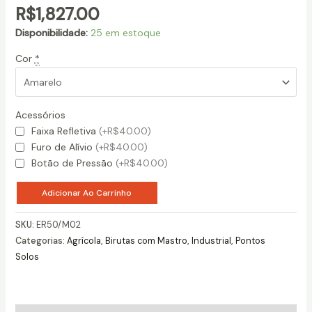
R$
1,827.00
Disponibilidade:
25 em estoque
Cor
*
Acessórios
Faixa Refletiva
(+R$40.00)
Furo de Alívio
(+R$40.00)
Botão de Pressão
(+R$40.00)
Adicionar Ao Carrinho
SKU:
ER50/M02
Categorias:
Agrícola
,
Birutas com Mastro
,
Industrial
,
Pontos
Solos