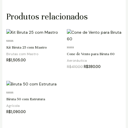
Produtos relacionados
O
O
preço
preço
original
atual
era:
é:
Avaliação
Kit Biruta 25 com Mastro
R$410.00.
R$380.00.
0
Avaliação
de
Birutas com Mastro
Cone de Vento para Biruta 60
0
5
de
R$
1,505.00
Aeronáutica
5
R$
410.00
R$
380.00
Avaliação
Biruta 50 com Estrutura
0
de
Agrícola
5
R$
1,090.00