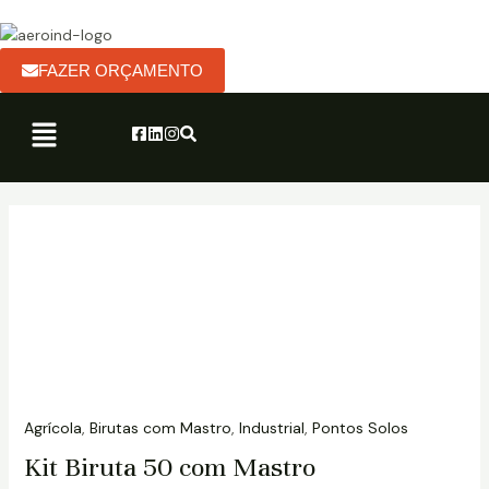
Ir
para
o
FAZER ORÇAMENTO
conteúdo
Menu
Kit
Biruta
50
com
Mastro
quantidade
Agrícola
,
Birutas com Mastro
,
Industrial
,
Pontos Solos
Kit Biruta 50 com Mastro