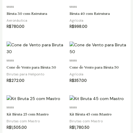
Avaliação
Avaliação
Biruta 30 com Estrutura
Biruta 40 com Estrutura
0
0
de
de
Aeronáutica
Agrícola
5
5
R$
780.00
R$
998.00
Avaliação
Avaliação
Cone de Vento para Biruta 30
Cone de Vento para Biruta 50
0
0
de
de
Birutas para Heliponto
Agrícola
5
5
R$
272.00
R$
357.00
Avaliação
Avaliação
Kit Biruta 25 com Mastro
Kit Biruta 45 com Mastro
0
0
de
de
Birutas com Mastro
Birutas com Mastro
5
5
R$
1,505.00
R$
1,780.50