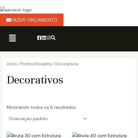
Ir
P
P
para
r
r
o
FAZER ORÇAMENTO
e
e
conteúdo
ç
ç
Menu
o
o
m
m
í
á
Início
/
Pontos Elevados
/ Decorativos
n
x
Decorativos
i
i
m
m
o
o
Mostrando todos os 6 resultados